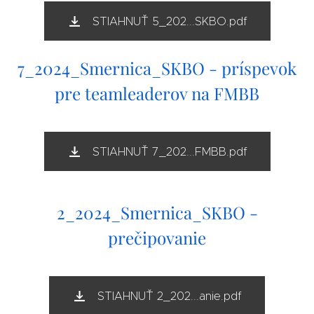
STIAHNUŤ 5_202...SKBO.pdf
7_2024_Smernica_SKBO - príspevok
pre teamleaderov na FMBB
STIAHNUŤ 7_202...FMBB.pdf
2_2024_Smernica_SKBO -
prečipovanie
STIAHNUŤ 2_202...anie.pdf