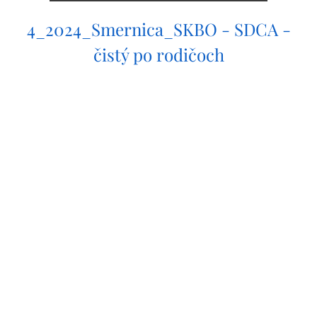
4_2024_Smernica_SKBO - SDCA -
čistý po rodičoch
STIAHNUŤ 4_202...čoch.pdf
6_2024_Smernica_SKBO - príspevok
za správu internetovej stránky SKBO
STIAHNUŤ 6_202...SKBO.pdf
8_2024_Smernica_SKBO - príspevok